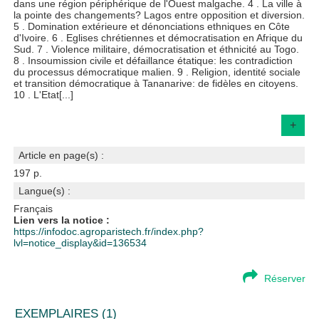
dans une région périphérique de l'Ouest malgache. 4 . La ville à
la pointe des changements? Lagos entre opposition et diversion.
5 . Domination extérieure et dénonciations ethniques en Côte
d'Ivoire. 6 . Eglises chrétiennes et démocratisation en Afrique du
Sud. 7 . Violence militaire, démocratisation et éthnicité au Togo.
8 . Insoumission civile et défaillance étatique: les contradiction
du processus démocratique malien. 9 . Religion, identité sociale
et transition démocratique à Tananarive: de fidèles en citoyens.
10 . L'Etat[...]
+
Article en page(s) :
197 p.
Langue(s) :
Français
Lien vers la notice :
https://infodoc.agroparistech.fr/index.php?
lvl=notice_display&id=136534
Réserver
EXEMPLAIRES (1)