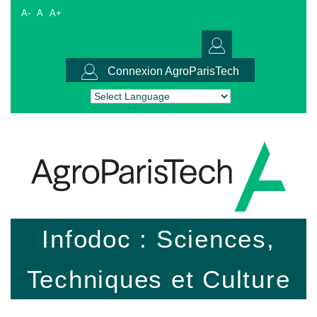
A-
A
A+
Connexion AgroParisTech
Powered by
Translate
Infodoc : Sciences,
Techniques et Culture