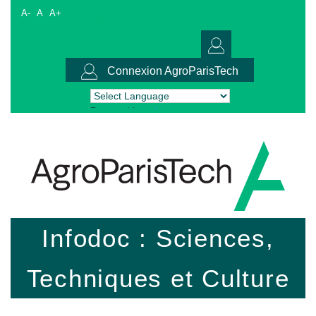
A-
A
A+
Connexion AgroParisTech
Powered by
Translate
Infodoc : Sciences,
Techniques et Culture