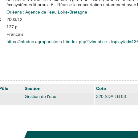
écosystèmes littoraux. 6 . Réussir la concertation notamment avec l'
Orléans : Agence de l'eau Loire-Bretagne
:
2003/12
127 p.
Français
https://infodoc.agroparistech.fr/index.php?lvl=notice_display&id=1
Pôle
Section
Cote
Gestion de l'eau
320 SDA.LB.03