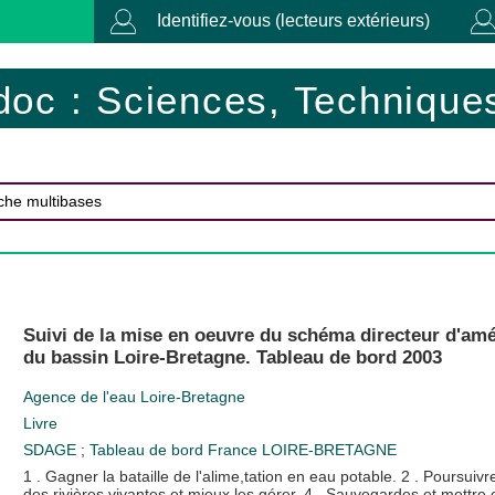
Identifiez-vous (lecteurs extérieurs)
doc : Sciences, Techniques
Suivi de la mise en oeuvre du schéma directeur d'am
du bassin Loire-Bretagne. Tableau de bord 2003
Agence de l'eau Loire-Bretagne
Livre
SDAGE
;
Tableau de bord
France
LOIRE-BRETAGNE
1 . Gagner la bataille de l'alime,tation en eau potable. 2 . Poursuivr
des rivières vivantes et mieux les gérer. 4 . Sauvegardes et mettre 