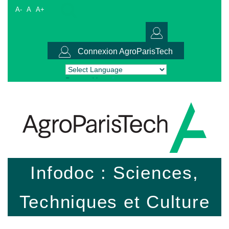
A-
A
A+
Connexion AgroParisTech
Powered by
Translate
Infodoc : Sciences,
Techniques et Culture