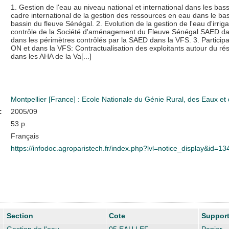
1. Gestion de l'eau au niveau national et international dans les bas
cadre international de la gestion des ressources en eau dans le b
bassin du fleuve Sénégal. 2. Evolution de la gestion de l'eau d'irri
contrôle de la Société d'aménagement du Fleuve Sénégal SAED dans
dans les périmètres contrôlés par la SAED dans la VFS. 3. Participa
ON et dans la VFS: Contractualisation des exploitants autour du rés
dans les AHA de la Va[...]
Montpellier [France] : Ecole Nationale du Génie Rural, des Eaux e
:
2005/09
53 p.
Français
https://infodoc.agroparistech.fr/index.php?lvl=notice_display&id=1
Section
Cote
Suppor
Gestion de l'eau
05 EAU LEF
Papier