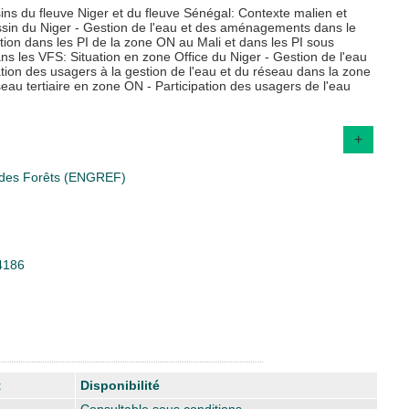
sins du fleuve Niger et du fleuve Sénégal: Contexte malien et
assin du Niger - Gestion de l'eau et des aménagements dans le
gation dans les PI de la zone ON au Mali et dans les PI sous
 les VFS: Situation en zone Office du Niger - Gestion de l'eau
tion des usagers à la gestion de l'eau et du réseau dans la zone
eau tertiaire en zone ON - Participation des usagers de l'eau
+
t des Forêts (ENGREF)
34186
t
Disponibilité
Consultable sous conditions