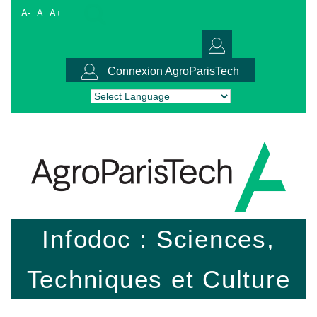
A-
A
A+
Connexion AgroParisTech
Powered by
Translate
Infodoc : Sciences,
Techniques et Culture