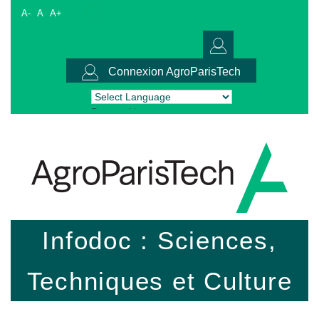
A-
A
A+
Connexion AgroParisTech
Powered by
Translate
Infodoc : Sciences,
Techniques et Culture