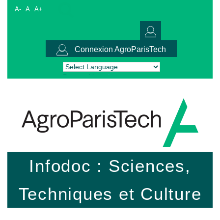
A-
A
A+
Connexion AgroParisTech
Powered by
Translate
Infodoc : Sciences,
Techniques et Culture