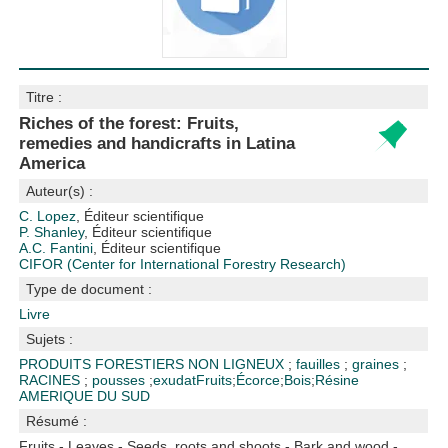
Titre :
Riches of the forest: Fruits,
remedies and handicrafts in Latina
America
Auteur(s) :
C. Lopez
, Éditeur scientifique
P. Shanley
, Éditeur scientifique
A.C. Fantini
, Éditeur scientifique
CIFOR (Center for International Forestry Research)
Type de document :
Livre
Sujets :
PRODUITS FORESTIERS NON LIGNEUX
;
fauilles
;
graines
;
RACINES
;
pousses
;
exudat
Fruits
;
Écorce
;
Bois
;
Résine
AMERIQUE DU SUD
Résumé :
Fruits - Leaves - Seeds, roots and shoots - Bark and wood -