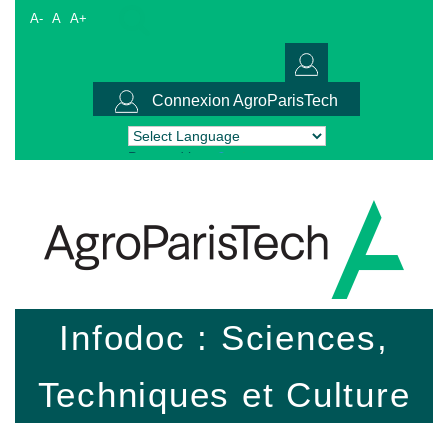
A-
A
A+
Connexion AgroParisTech
Powered by
Translate
Infodoc : Sciences,
Techniques et Culture