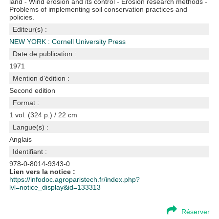
land - Wind erosion and its control - Erosion research methods -
Problems of implementing soil conservation practices and
policies.
Editeur(s) :
NEW YORK : Cornell University Press
Date de publication :
1971
Mention d'édition :
Second edition
Format :
1 vol. (324 p.) / 22 cm
Langue(s) :
Anglais
Identifiant :
978-0-8014-9343-0
Lien vers la notice :
https://infodoc.agroparistech.fr/index.php?
lvl=notice_display&id=133313
Réserver