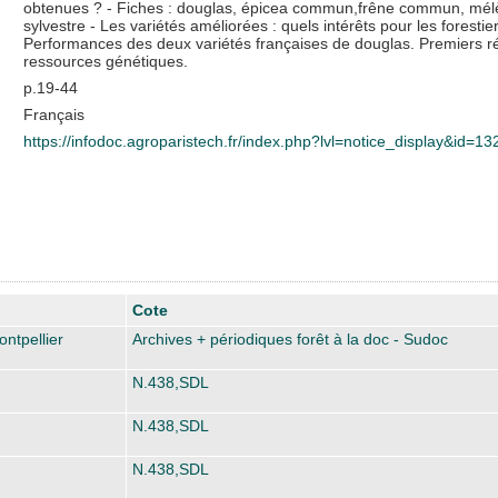
obtenues ? - Fiches : douglas, épicea commun,frêne commun, mélèze
sylvestre - Les variétés améliorées : quels intérêts pour les forestie
Performances des deux variétés françaises de douglas. Premiers rés
ressources génétiques.
p.19-44
Français
https://infodoc.agroparistech.fr/index.php?lvl=notice_display&id=1
Cote
ntpellier
Archives + périodiques forêt à la doc - Sudoc
N.438,SDL
N.438,SDL
N.438,SDL