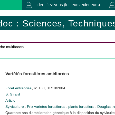
Identifiez-vous (lecteurs extérieurs)
doc : Sciences, Techniques
Variétés forestières améliorées
Forêt entreprise
, n° 159, 01/10/2004
S. Girard
Article
Sylviculture
;
Prix
varietes forestieres
;
plants forestiers
;
Douglas
;
r
Quarante ans d'amélioration génétique à la disposition du sylviculte