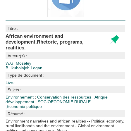
Titre :
African environment and
development.Rhetoric, programs,
realities.
Auteur(s) :
W.G. Moseley
B. Ikubolajeh Logan
Type de document :
Livre
Sujets :
Environnement
;
Conservation des ressources
;
Afrique
développement
;
SOCIOECONOMIE RURALE
;
Economie politique
Résumé :
Environment narratives and african realities -- Political economy,
rural livelihoods and the environment - Global environment
politics and conservation in Africa.