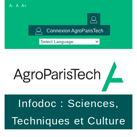
A-
A
A+
Connexion AgroParisTech
Powered by
Translate
Infodoc : Sciences,
Techniques et Culture