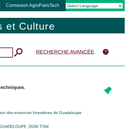
Connexion AgroParisTech
Powered by
Translate
 et Culture
RECHERCHE AVANCÉE
techniques.
sation des essences forestières de Guadeloupe
GUADELOUPE
;
DOM TOM