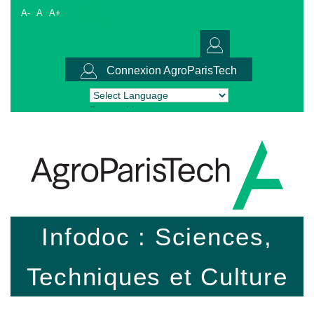
A-
A
A+
Connexion AgroParisTech
Powered by
Translate
Infodoc : Sciences,
Techniques et Culture