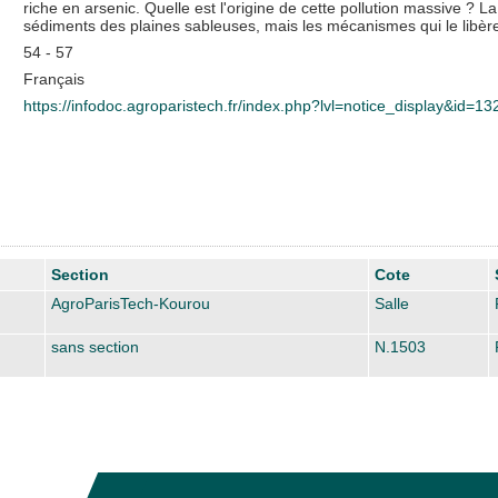
riche en arsenic. Quelle est l'origine de cette pollution massive ? La
sédiments des plaines sableuses, mais les mécanismes qui le libère
54 - 57
Français
https://infodoc.agroparistech.fr/index.php?lvl=notice_display&id=1
Section
Cote
AgroParisTech-Kourou
Salle
sans section
N.1503