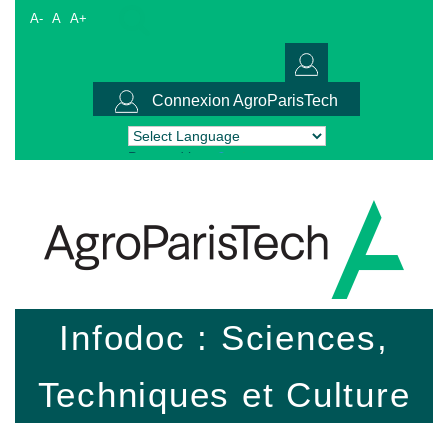
A-
A
A+
Connexion AgroParisTech
Powered by
Translate
Infodoc : Sciences,
Techniques et Culture