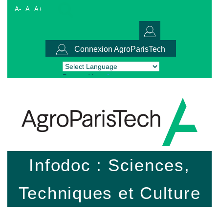
A-
A
A+
Connexion AgroParisTech
Powered by
Translate
Infodoc : Sciences,
Techniques et Culture