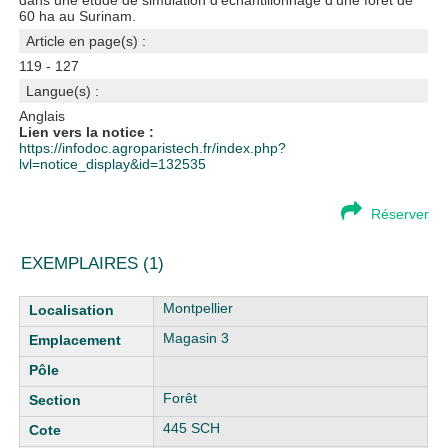
dans une étude de simulation d'échantillonnage d'une foret de
60 ha au Surinam.
Article en page(s) :
119 - 127
Langue(s) :
Anglais
Lien vers la notice :
https://infodoc.agroparistech.fr/index.php?
lvl=notice_display&id=132535
Réserver
EXEMPLAIRES (1)
Liste des exemplaires
Montpellier
Magasin 3
Forêt
445 SCH