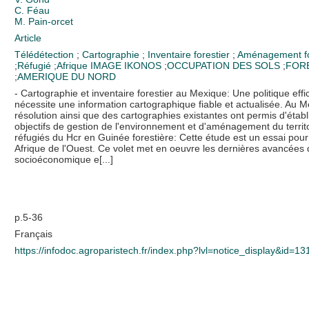
C. Féau
M. Pain-orcet
Article
Télédétection
;
Cartographie
;
Inventaire forestier
;
Aménagement fo
;
Réfugié
;
Afrique
IMAGE IKONOS
;
OCCUPATION DES SOLS
;
FOR
;
AMERIQUE DU NORD
- Cartographie et inventaire forestier au Mexique: Une politique eff
nécessite une information cartographique fiable et actualisée. Au 
résolution ainsi que des cartographies existantes ont permis d'étab
objectifs de gestion de l'environnement et d'aménagement du territ
réfugiés du Hcr en Guinée forestière: Cette étude est un essai pour 
Afrique de l'Ouest. Ce volet met en oeuvre les dernières avancées de
socioéconomique e[...]
p.5-36
Français
https://infodoc.agroparistech.fr/index.php?lvl=notice_display&id=1