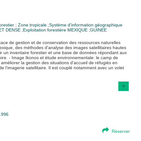
restier
;
Zone tropicale
;
Système d'information géographique
ET DENSE
;
Exploitation forestière
MEXIQUE
;
GUINEE
icace de gestion et de conservation des ressources naturelles
Mexique, des méthodes d'analyse des images satellitaires hautes
lir un inventaire forestier et une base de données répondant aux
oire. - Image Ikonos et étude environnementale: le camp de
améliorer la gestion des situations d'accueil de réfugiés en
 l'imagerie satellitaire. Il est couplé notamment avec un volet
+
31996
Réserver