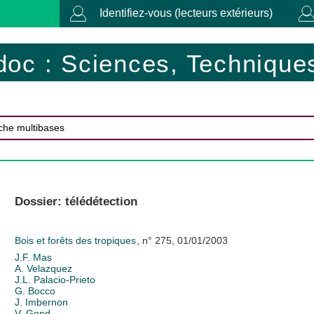
Identifiez-vous (lecteurs extérieurs)
doc : Sciences, Techniques
Dossier: télédétection
Bois et forêts des tropiques
, n° 275, 01/01/2003
J.F. Mas
A. Velazquez
J.L. Palacio-Prieto
G. Bocco
J. Imbernon
V. Gond