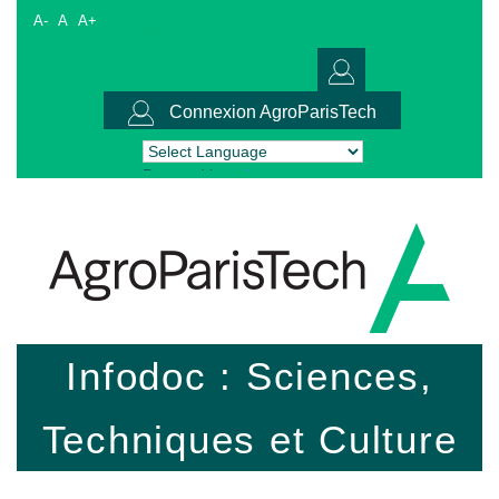
A-
A
A+
Connexion AgroParisTech
Powered by
Translate
Infodoc : Sciences,
Techniques et Culture