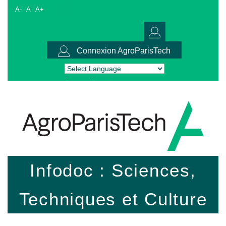
A-
A
A+
Connexion AgroParisTech
Powered by
Translate
Infodoc : Sciences,
Techniques et Culture