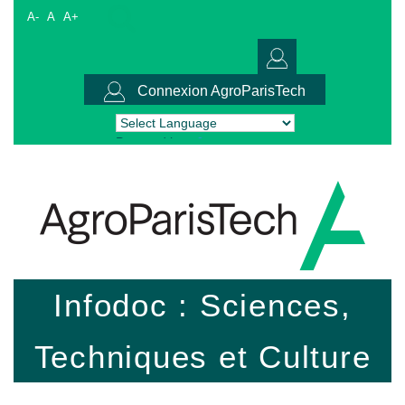
A-
A
A+
Connexion AgroParisTech
Powered by
Translate
Infodoc : Sciences,
Techniques et Culture