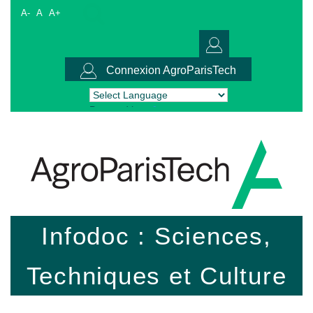
A-
A
A+
Connexion AgroParisTech
Powered by
Translate
Infodoc : Sciences,
Techniques et Culture