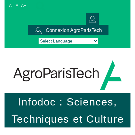
A-
A
A+
Connexion AgroParisTech
Powered by
Translate
Infodoc : Sciences,
Techniques et Culture