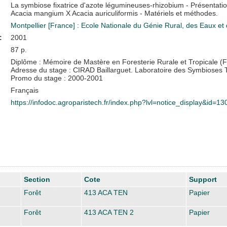
La symbiose fixatrice d'azote légumineuses-rhizobium - Présentation
Acacia mangium X Acacia auriculiformis - Matériels et méthodes.
Montpellier [France] : Ecole Nationale du Génie Rural, des Eaux e
:
2001
87 p.
Diplôme : Mémoire de Mastère en Foresterie Rurale et Tropicale (
Adresse du stage : CIRAD Baillarguet. Laboratoire des Symbioses 
Promo du stage : 2000-2001
Français
https://infodoc.agroparistech.fr/index.php?lvl=notice_display&id=1
Section
Cote
Support
Forêt
413 ACA TEN
Papier
Forêt
413 ACA TEN 2
Papier