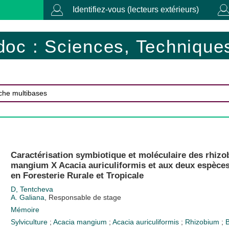
Identifiez-vous (lecteurs extérieurs)
doc : Sciences, Techniques
Caractérisation symbiotique et moléculaire des rhiz
mangium X Acacia auriculiformis et aux deux espèce
en Foresterie Rurale et Tropicale
D, Tentcheva
A. Galiana
, Responsable de stage
Mémoire
Sylviculture
;
Acacia mangium
;
Acacia auriculiformis
;
Rhizobium
;
B