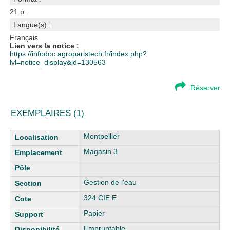
21 p.
Langue(s) :
Français
Lien vers la notice :
https://infodoc.agroparistech.fr/index.php?
lvl=notice_display&id=130563
Réserver
EXEMPLAIRES (1)
Liste des exemplaires
Montpellier
Magasin 3
Gestion de l'eau
324 CIE.E
Papier
Empruntable