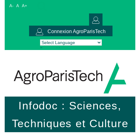
A-
A
A+
Connexion AgroParisTech
Powered by
Translate
Infodoc : Sciences,
Techniques et Culture