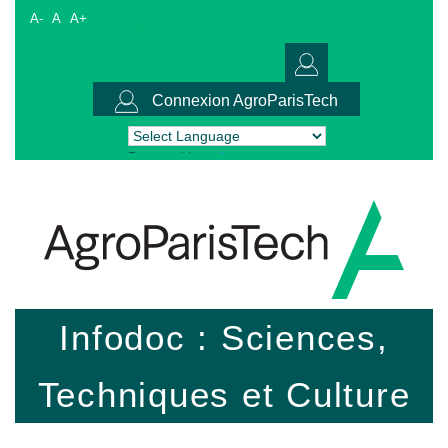
A-
A
A+
Connexion AgroParisTech
Powered by
Translate
Infodoc : Sciences,
Techniques et Culture