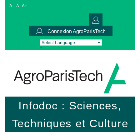
A-
A
A+
Connexion AgroParisTech
Powered by
Translate
Infodoc : Sciences,
Techniques et Culture