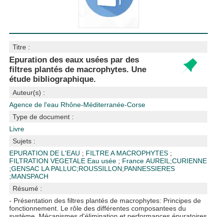
Titre :
Epuration des eaux usées par des
filtres plantés de macrophytes. Une
étude bibliographique.
Auteur(s) :
Agence de l'eau Rhône-Méditerranée-Corse
Type de document :
Livre
Sujets :
EPURATION DE L'EAU
;
FILTRE A MACROPHYTES
;
FILTRATION VEGETALE
Eau usée
;
France
AUREIL
;
CURIENNE
;
GENSAC LA PALLUC
;
ROUSSILLON
;
PANNESSIERES
;
MANSPACH
Résumé :
- Présentation des filtres plantés de macrophytes: Principes de
fonctionnement. Le rôle des différentes composantees du
système. Mécanismes d'élimination et performances épuratoires