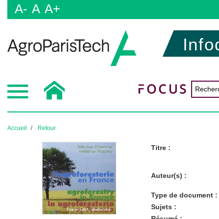
A-
A
A+
Info
Accueil
Retour
Titre :
Auteur(s) :
Type de document :
Sujets :
Résumé :