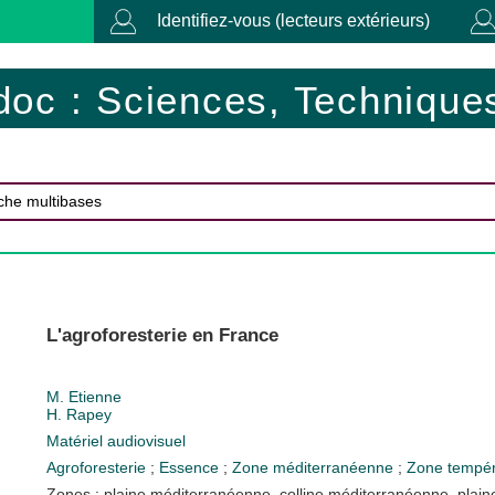
Identifiez-vous (lecteurs extérieurs)
doc : Sciences, Techniques
L'agroforesterie en France
M. Etienne
H. Rapey
Matériel audiovisuel
Agroforesterie
;
Essence
;
Zone méditerranéenne
;
Zone tempé
Zones : plaine méditerranéenne, colline méditerranéenne, plai