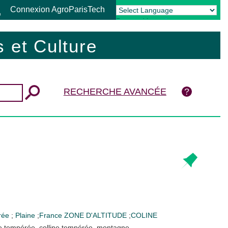
Connexion AgroParisTech
Powered by
Translate
 et Culture
RECHERCHE AVANCÉE
rée
;
Plaine
;
France
ZONE D'ALTITUDE
;
COLINE
ne tempérée, colline tempérée, montagne.