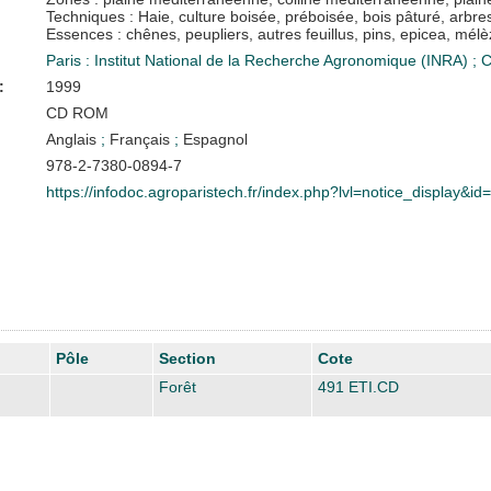
Techniques : Haie, culture boisée, préboisée, bois pâturé, arbre
Essences : chênes, peupliers, autres feuillus, pins, epicea, mél
Paris : Institut National de la Recherche Agronomique (INRA)
;
:
1999
CD ROM
Anglais
;
Français
;
Espagnol
978-2-7380-0894-7
https://infodoc.agroparistech.fr/index.php?lvl=notice_display&i
Pôle
Section
Cote
Forêt
491 ETI.CD