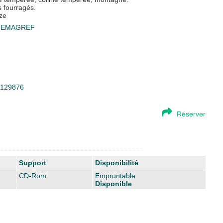
s fourragés.
èze
CEMAGREF
d=129876
Réserver
Support
Disponibilité
CD-Rom
Empruntable
Disponible