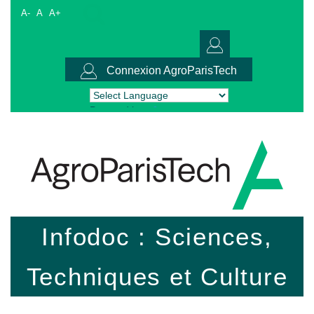
A-
A
A+
Connexion AgroParisTech
Powered by
Translate
Infodoc : Sciences,
Techniques et Culture