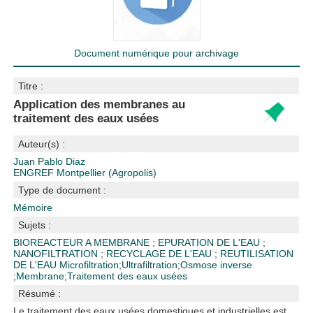
Document numérique pour archivage
Titre :
Application des membranes au
traitement des eaux usées
Auteur(s) :
Juan Pablo Diaz
ENGREF Montpellier (Agropolis)
Type de document :
Mémoire
Sujets :
BIOREACTEUR A MEMBRANE
;
EPURATION DE L'EAU
;
NANOFILTRATION
;
RECYCLAGE DE L'EAU
;
REUTILISATION
DE L'EAU
Microfiltration
;
Ultrafiltration
;
Osmose inverse
;
Membrane
;
Traitement des eaux usées
Résumé :
Le traitement des eaux usées domestiques et industrielles est