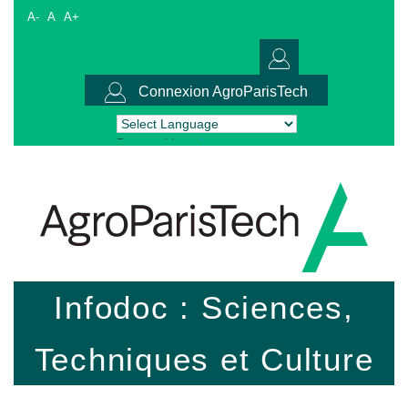
A-
A
A+
Connexion AgroParisTech
Powered by
Translate
Infodoc : Sciences,
Techniques et Culture