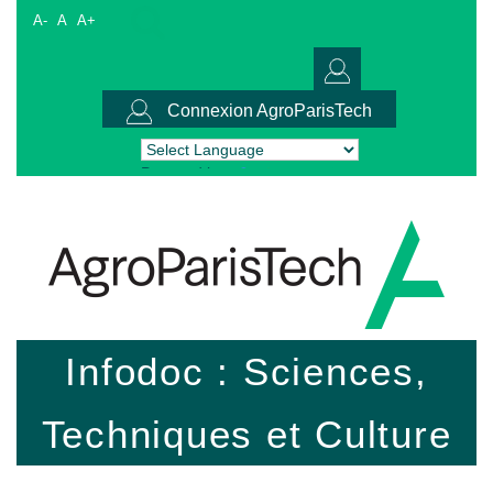
A-
A
A+
Connexion AgroParisTech
Powered by
Translate
Infodoc : Sciences,
Techniques et Culture