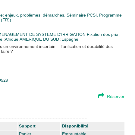
iècle: enjeux, problèmes, démarches. Séminaire PCSI, Programme
 (FR))
MENAGEMENT DE SYSTEME D'IRRIGATION
Fixation des prix
;
ce
;
Afrique
AMERIQUE DU SUD
;
Espagne
ns un environnement incertain; - Tarification et durabilité des
faire ?
29529
Réserver
Support
Disponibilité
Papier
Empruntable