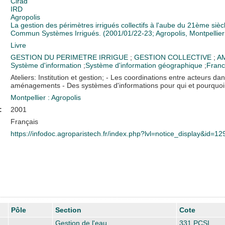
Cirad
IRD
Agropolis
La gestion des périmètres irrigués collectifs à l'aube du 21ème s
Commun Systèmes Irrigués. (2001/01/22-23; Agropolis, Montpellier
Livre
GESTION DU PERIMETRE IRRIGUE
;
GESTION COLLECTIVE
;
A
Système d'information
;
Système d'information géographique
;
Fran
Ateliers: Institution et gestion; - Les coordinations entre acteurs da
aménagements - Des systèmes d'informations pour qui et pourquoi 
Montpellier : Agropolis
:
2001
Français
https://infodoc.agroparistech.fr/index.php?lvl=notice_display&id=1
Pôle
Section
Cote
Gestion de l'eau
331 PCSI