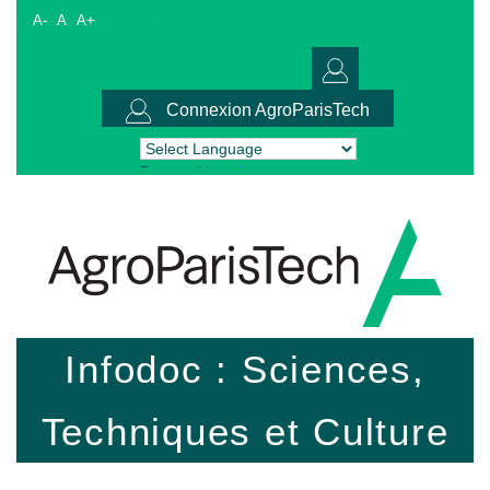
A-
A
A+
Connexion AgroParisTech
Powered by
Translate
Infodoc : Sciences,
Techniques et Culture