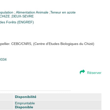
opulation
;
Alimentation Animale
;
Teneur en azote
CHIZE
;
DEUX-SEVRE
t des Forêts (ENGREF)
tpellier. CEBC/CNRS, (Centre d'Etudes Biologiques du Chizé)
29334
Réserver
Disponibilité
Empruntable
Disponible