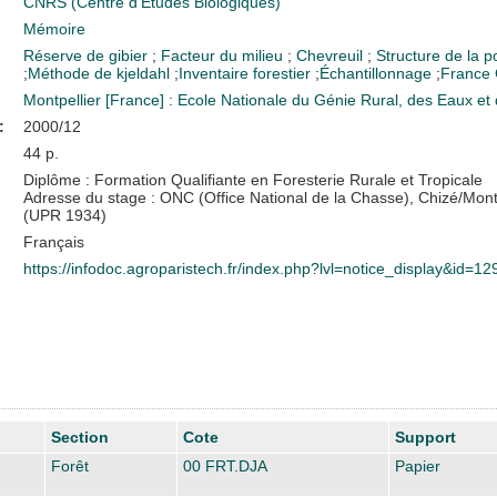
CNRS (Centre d'Etudes Biologiques)
Mémoire
Réserve de gibier
;
Facteur du milieu
;
Chevreuil
;
Structure de la p
;
Méthode de kjeldahl
;
Inventaire forestier
;
Échantillonnage
;
France
Montpellier [France] : Ecole Nationale du Génie Rural, des Eaux e
:
2000/12
44 p.
Diplôme : Formation Qualifiante en Foresterie Rurale et Tropicale
Adresse du stage : ONC (Office National de la Chasse), Chizé/Mon
(UPR 1934)
Français
https://infodoc.agroparistech.fr/index.php?lvl=notice_display&id=1
Section
Cote
Support
Forêt
00 FRT.DJA
Papier