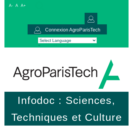
A-
A
A+
Connexion AgroParisTech
Powered by
Translate
Infodoc : Sciences,
Techniques et Culture