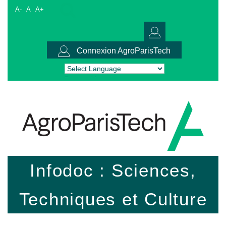
A-
A
A+
Connexion AgroParisTech
Powered by
Translate
Infodoc : Sciences,
Techniques et Culture