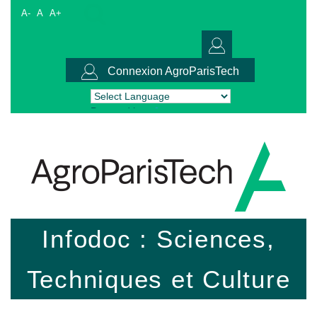
A-
A
A+
Connexion AgroParisTech
Powered by
Translate
Infodoc : Sciences,
Techniques et Culture