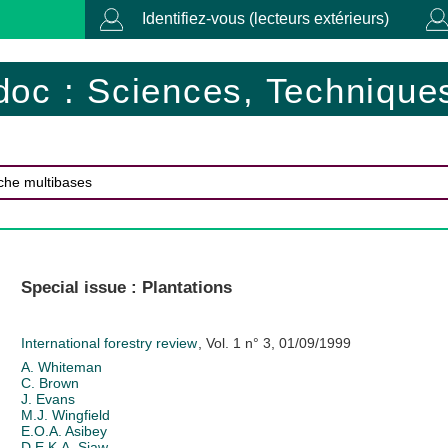
Identifiez-vous (lecteurs extérieurs)
doc : Sciences, Techniques
Special issue : Plantations
International forestry review
, Vol. 1 n° 3, 01/09/1999
A. Whiteman
C. Brown
J. Evans
M.J. Wingfield
E.O.A. Asibey
D.E.K.A. Siaw