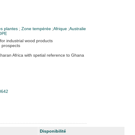
es plantes
;
Zone tempérée
;
Afrique
;
Australie
OPE
 for industrial wood products
e prospects
aharan Africa with spetial reference to Ghana
28642
Disponibilité