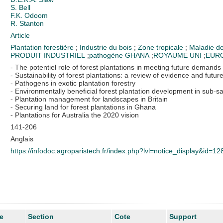
S. Bell
F.K. Odoom
R. Stanton
Article
Plantation forestière
;
Industrie du bois
;
Zone tropicale
;
Maladie d
PRODUIT INDUSTRIEL
;
pathogène
GHANA
;
ROYAUME UNI
;
EUR
- The potentiel role of forest plantations in meeting future demands
- Sustainability of forest plantations: a review of evidence and futur
- Pathogens in exotic plantation forestry
- Environmentally beneficial forest plantation development in sub-s
- Plantation management for landscapes in Britain
- Securing land for forest plantations in Ghana
- Plantations for Australia the 2020 vision
141-206
Anglais
https://infodoc.agroparistech.fr/index.php?lvl=notice_display&id=1
e
Section
Cote
Support