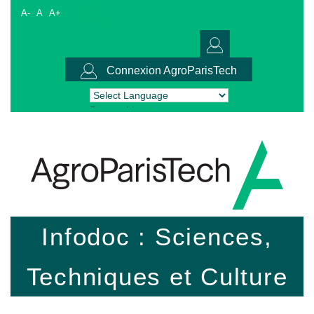
A-
A
A+
Connexion AgroParisTech
Powered by
Translate
Infodoc : Sciences,
Techniques et Culture