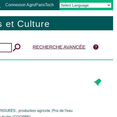
Connexion AgroParisTech
Powered by
Translate
 et Culture
RECHERCHE AVANCÉE
RRIGUEES
;
production agricole
;
Prix de l'eau
des forêts (CGGREF)