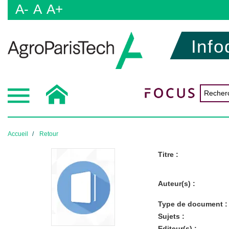
A-
A
A+
Info
Accueil
Retour
Titre :
Auteur(s) :
Type de document :
Sujets :
Editeur(s) :