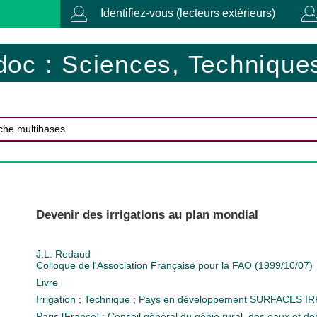
Identifiez-vous (lecteurs extérieurs)
doc : Sciences, Techniques
Devenir des irrigations au plan mondial
J.L. Redaud
Colloque de l'Association Française pour la FAO (1999/10/07)
Livre
Irrigation
;
Technique
;
Pays en développement
SURFACES I
Paris [France] : Conseil général du génie rural, des eaux et 