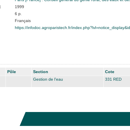
:
1999
6 p.
Français
https://infodoc.agroparistech.fr/index.php?lvl=notice_display&
Pôle
Section
Cote
Gestion de l'eau
331 RED