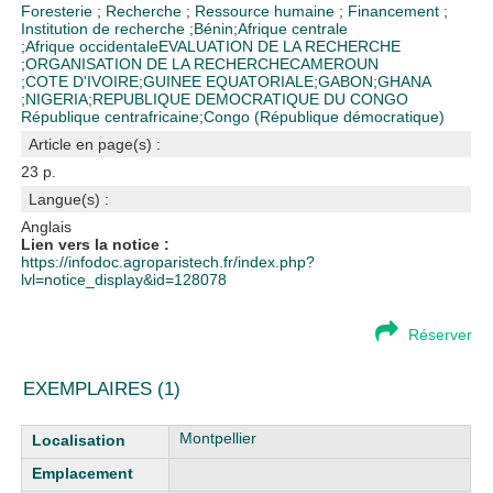
Foresterie
;
Recherche
;
Ressource humaine
;
Financement
;
Institution de recherche
;
Bénin
;
Afrique centrale
;
Afrique occidentale
EVALUATION DE LA RECHERCHE
;
ORGANISATION DE LA RECHERCHE
CAMEROUN
;
COTE D'IVOIRE
;
GUINEE EQUATORIALE
;
GABON
;
GHANA
;
NIGERIA
;
REPUBLIQUE DEMOCRATIQUE DU CONGO
République centrafricaine
;
Congo (République démocratique)
Article en page(s) :
23 p.
Langue(s) :
Anglais
Lien vers la notice :
https://infodoc.agroparistech.fr/index.php?
lvl=notice_display&id=128078
Réserver
EXEMPLAIRES (1)
Liste des exemplaires
Montpellier