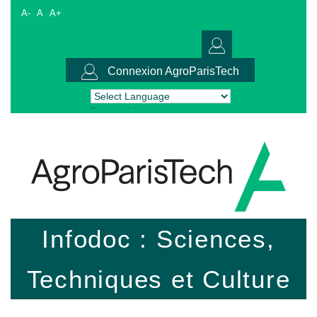
A-
A
A+
Connexion AgroParisTech
Powered by
Translate
Infodoc : Sciences,
Techniques et Culture