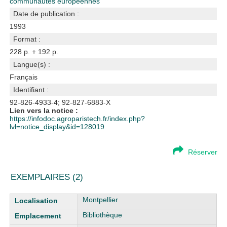
communautés européennes
Date de publication :
1993
Format :
228 p. + 192 p.
Langue(s) :
Français
Identifiant :
92-826-4933-4; 92-827-6883-X
Lien vers la notice :
https://infodoc.agroparistech.fr/index.php?
lvl=notice_display&id=128019
Réserver
EXEMPLAIRES (2)
Liste des exemplaires
Montpellier
Bibliothèque