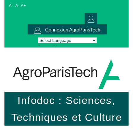
A-
A
A+
Connexion AgroParisTech
Powered by
Translate
Infodoc : Sciences,
Techniques et Culture