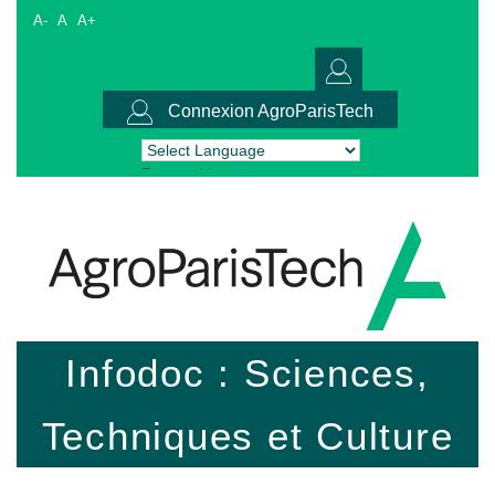
A-
A
A+
Connexion AgroParisTech
Powered by
Translate
Infodoc : Sciences,
Techniques et Culture