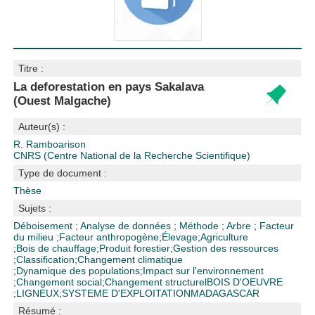
Titre :
La deforestation en pays Sakalava
(Ouest Malgache)
Auteur(s) :
R. Ramboarison
CNRS (Centre National de la Recherche Scientifique)
Type de document :
Thèse
Sujets :
Déboisement
;
Analyse de données
;
Méthode
;
Arbre
;
Facteur
du milieu
;
Facteur anthropogène
;
Élevage
;
Agriculture
;
Bois de chauffage
;
Produit forestier
;
Gestion des ressources
;
Classification
;
Changement climatique
;
Dynamique des populations
;
Impact sur l'environnement
;
Changement social
;
Changement structurel
BOIS D'OEUVRE
;
LIGNEUX
;
SYSTEME D'EXPLOITATION
MADAGASCAR
Résumé :