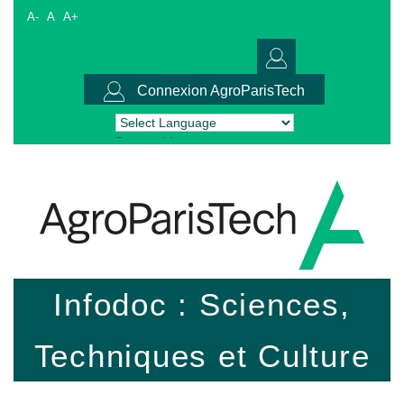
A-
A
A+
Connexion AgroParisTech
Powered by
Translate
Infodoc : Sciences,
Techniques et Culture