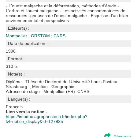
- L'ouest malgache et la déforestation, méthodes d'étude -
L'arbre et l'ouest malgache - Les activités consommatrices de
ressources ligneuses de l'ouest malgache - Esquisse d'un bilan
environnemental et perspectives
Editeur(s) :
Montpellier : ORSTOM
;
CNRS
Date de publication :
1998
Format :
310 p.
Note(s) :
Diplôme : Thèse de Doctorat de l'Université Louis Pasteur,
Strasbourg I, Mention : Géographie
Adresse du stage : Montpellier (FR): CNRS
Langue(s) :
Français
Lien vers la notice :
https://infodoc.agroparistech.fr/index.php?
lvl=notice_display&id=127925
Réserver