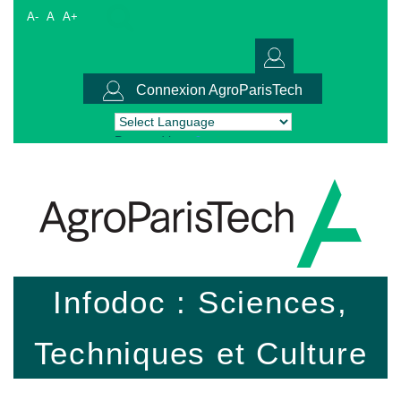
A-
A
A+
Connexion AgroParisTech
Powered by
Translate
Infodoc : Sciences,
Techniques et Culture