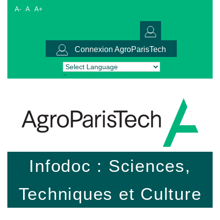
A-
A
A+
Connexion AgroParisTech
Powered by
Translate
Infodoc : Sciences,
Techniques et Culture