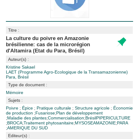
Titre :
La culture du poivre en Amazonie
brésilienne: cas de la microrégion
d'Altamira (Etat du Para, Brésil)
Auteur(s) :
Kristine Sakael
LAET (Programme Agro-Ecologique de la Transamazonienne)
Para, Brésil
Type de document :
Mémoire
Sujets :
Poivre
;
Épice
;
Pratique culturale
;
Structure agricole
;
Économie
de production
;
Fusariose
;
Plan de développement
;
Maladie des plantes
;
Commercialisation
;
Brésil
PIPERICULTURE
;
BROCA
;
Traitement phytosanitaire
;
MYSOSE
AMAZONIE
;
PARA
;
AMERIQUE DU SUD
Editeur(s) :