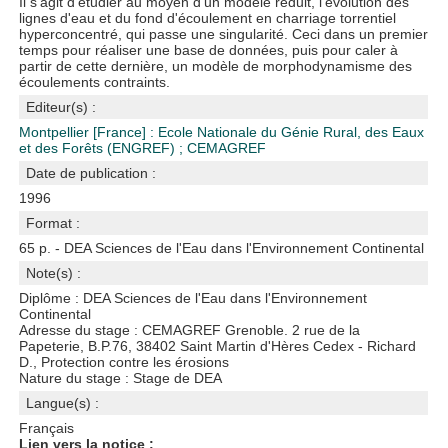
Il s'agit d'étudier au moyen d'un modèle réduit, l'évolution des
lignes d'eau et du fond d'écoulement en charriage torrentiel
hyperconcentré, qui passe une singularité. Ceci dans un premier
temps pour réaliser une base de données, puis pour caler à
partir de cette dernière, un modèle de morphodynamisme des
écoulements contraints.
Editeur(s) :
Montpellier [France] : Ecole Nationale du Génie Rural, des Eaux
et des Forêts (ENGREF)
;
CEMAGREF
Date de publication :
1996
Format :
65 p. - DEA Sciences de l'Eau dans l'Environnement Continental
Note(s) :
Diplôme : DEA Sciences de l'Eau dans l'Environnement
Continental
Adresse du stage : CEMAGREF Grenoble. 2 rue de la
Papeterie, B.P.76, 38402 Saint Martin d'Hères Cedex - Richard
D., Protection contre les érosions
Nature du stage : Stage de DEA
Langue(s) :
Français
Lien vers la notice :