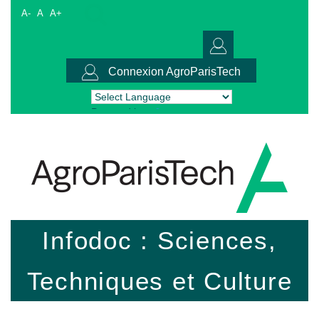
A-
A
A+
Connexion AgroParisTech
Powered by
Translate
Infodoc : Sciences,
Techniques et Culture