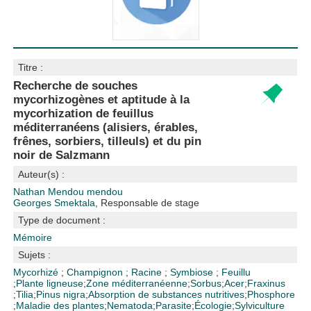
Titre :
Recherche de souches
mycorhizogènes et aptitude à la
mycorhization de feuillus
méditerranéens (alisiers, érables,
frênes, sorbiers, tilleuls) et du pin
noir de Salzmann
Auteur(s) :
Nathan Mendou mendou
Georges Smektala
, Responsable de stage
Type de document :
Mémoire
Sujets :
Mycorhizé
;
Champignon
;
Racine
;
Symbiose
;
Feuillu
;
Plante ligneuse
;
Zone méditerranéenne
;
Sorbus
;
Acer
;
Fraxinus
;
Tilia
;
Pinus nigra
;
Absorption de substances nutritives
;
Phosphore
;
Maladie des plantes
;
Nematoda
;
Parasite
;
Écologie
;
Sylviculture