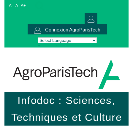
A-
A
A+
Connexion AgroParisTech
Powered by
Translate
Infodoc : Sciences,
Techniques et Culture