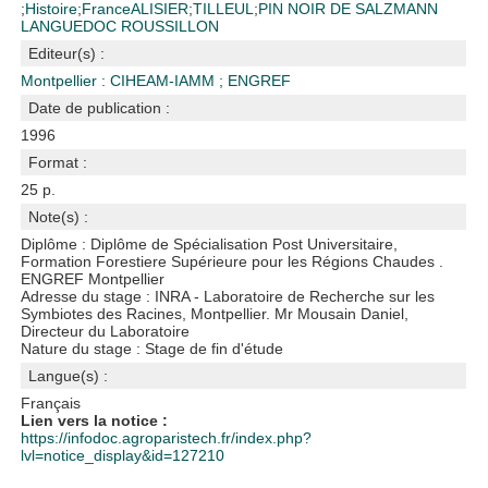
;
Histoire
;
France
ALISIER
;
TILLEUL
;
PIN NOIR DE SALZMANN
LANGUEDOC ROUSSILLON
Editeur(s) :
Montpellier : CIHEAM-IAMM
;
ENGREF
Date de publication :
1996
Format :
25 p.
Note(s) :
Diplôme : Diplôme de Spécialisation Post Universitaire,
Formation Forestiere Supérieure pour les Régions Chaudes .
ENGREF Montpellier
Adresse du stage : INRA - Laboratoire de Recherche sur les
Symbiotes des Racines, Montpellier. Mr Mousain Daniel,
Directeur du Laboratoire
Nature du stage : Stage de fin d'étude
Langue(s) :
Français
Lien vers la notice :
https://infodoc.agroparistech.fr/index.php?
lvl=notice_display&id=127210