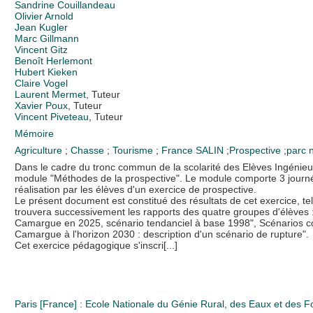
Sandrine Couillandeau
Olivier Arnold
Jean Kugler
Marc Gillmann
Vincent Gitz
Benoît Herlemont
Hubert Kieken
Claire Vogel
Laurent Mermet
, Tuteur
Xavier Poux
, Tuteur
Vincent Piveteau
, Tuteur
Mémoire
Agriculture
;
Chasse
;
Tourisme
;
France
SALIN
;
Prospective
;
parc n
Dans le cadre du tronc commun de la scolarité des Elèves Ingénieur
module "Méthodes de la prospective". Le module comporte 3 journé
réalisation par les élèves d'un exercice de prospective.
Le présent document est constitué des résultats de cet exercice, te
trouvera successivement les rapports des quatre groupes d'élèves 
Camargue en 2025, scénario tendanciel à base 1998", Scénarios con
Camargue à l'horizon 2030 : description d'un scénario de rupture".
Cet exercice pédagogique s'inscri[...]
Paris [France] : Ecole Nationale du Génie Rural, des Eaux et des