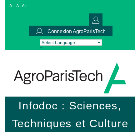
A-
A
A+
Connexion AgroParisTech
Powered by
Translate
Infodoc : Sciences,
Techniques et Culture