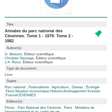
Titre :
Annales du parc national des
Cévennes. Tome 1 - 1979. Tome 2 -
1982
Auteur(s) :
G. Beisson
, Éditeur scientifique
Christian Sauvage
, Éditeur scientifique
J.A. Rioux
, Éditeur scientifique
Type de document :
Livre
Sujets :
Parc national
;
Pastoralisme
;
Agriculture
;
Oiseau
;
Écologie
;
Flore
;
Situation économique
;
Histoire
;
Aménagement forestier
;
France
CEVENNES
Editeur(s) :
Florac : Parc National des Cévenne
;
Paris : Ministère de
l'environnement et du cadre de vie