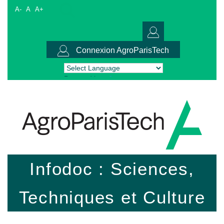
A-
A
A+
Connexion AgroParisTech
Powered by
Translate
Infodoc : Sciences,
Techniques et Culture